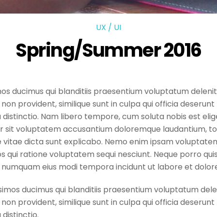
UX / UI
Spring/Summer 2016
os ducimus qui blanditiis praesentium voluptatum delenit
non provident, similique sunt in culpa qui officia deserunt 
 distinctio. Nam libero tempore, cum soluta nobis est elig
ror sit voluptatem accusantium doloremque laudantium, t
e vitae dicta sunt explicabo. Nemo enim ipsam voluptatem
s qui ratione voluptatem sequi nesciunt. Neque porro quis
 non numquam eius modi tempora incidunt ut labore et do
simos ducimus qui blanditiis praesentium voluptatum delen
non provident, similique sunt in culpa qui officia deserunt 
distinctio.