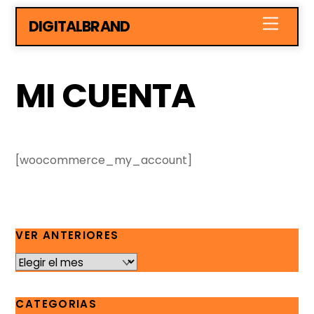
Skip
Menu
DIGITALBRAND
to
content
MI CUENTA
[woocommerce_my_account]
VER ANTERIORES
VER
ANTERIORES
CATEGORIAS