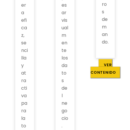
ro
er
es
s
a
ar
de
efi
vis
m
ca
ual
an
z,
m
do.
se
en
nci
te
lla
los
y
da
VER
at
to
CONTENIDO
ra
s
cti
de
va
l
pa
ne
ra
go
la
cio
to
.