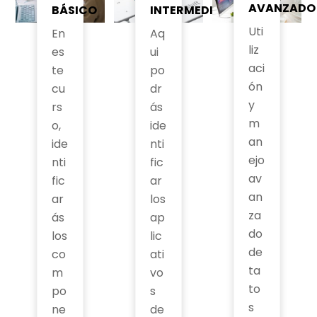
AVANZADO
BÁSICO
INTERMEDIO
Uti
En
Aq
liz
es
ui
aci
te
po
ón
cu
dr
y
rs
ás
m
o,
ide
an
ide
nti
ejo
nti
fic
av
fic
ar
an
ar
los
za
ás
ap
do
los
lic
de
co
ati
ta
m
vo
to
po
s
s
ne
de