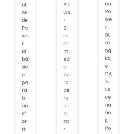
en
nt
Po
Po
es
we
we
de
r
r
Po
BI
BI,
we
int
Le
r
er
ng
BI
m
uaj
bá
edi
e
sic
o
DA
o
pa
X,
pa
ra
Es
ra
pe
ce
tr
rs
na
an
on
rio
sf
ali
s,
or
za
Po
m
r