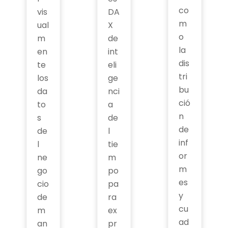
co
vis
DA
m
ual
X
o
m
de
la
en
int
dis
te
eli
tri
los
ge
bu
da
nci
ció
to
a
n
s
de
de
de
l
inf
l
tie
or
ne
m
m
go
po
es
cio
pa
y
de
ra
cu
m
ex
ad
an
pr