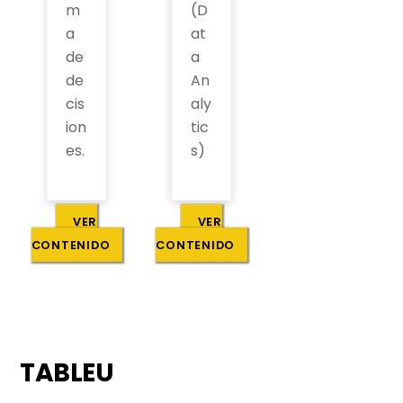
m
(D
a
at
de
a
de
An
cis
aly
ion
tic
es.
s)
VER
VER
CONTENIDO
CONTENIDO
TABLEU