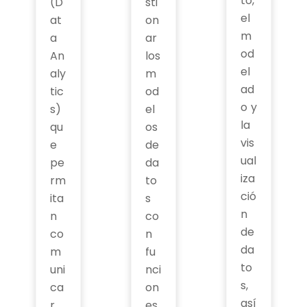
to,
(D
sti
el
at
on
m
a
ar
od
An
los
el
aly
m
ad
tic
od
o y
s)
el
la
qu
os
vis
e
de
ual
pe
da
iza
rm
to
ció
ita
s
n
n
co
de
co
n
da
m
fu
to
uni
nci
s,
ca
on
así
r
es